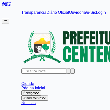
Transparência
Diário Oficial
Ouvidoria/e-Sic
Login
Cidade
Página Inicial
Serviços
Atendimentos
Notícias