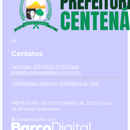
Contatos
Telefone: (63)3420-1119
Email:
prefeitura@centenario.to.gov.br
LGPD
Dados Abertos (API)
Mapa do Site
PREFEITURA DE CENTENARIO © 2026 Todos
os direitos reservados.
© Desenvolvido por