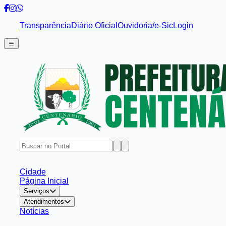
Transparência
Diário Oficial
Ouvidoria/e-Sic
Login
Cidade
Página Inicial
Serviços
Atendimentos
Notícias