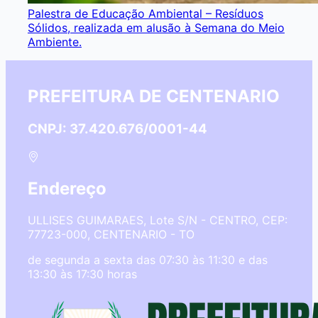
Palestra de Educação Ambiental – Resíduos
Sólidos, realizada em alusão à Semana do Meio
Ambiente.
PREFEITURA DE CENTENARIO
CNPJ: 37.420.676/0001-44
Endereço
ULLISES GUIMARAES, Lote S/N - CENTRO, CEP:
77723-000, CENTENARIO - TO
de segunda a sexta das 07:30 às 11:30 e das
13:30 às 17:30 horas