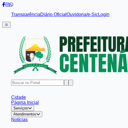
Transparência
Diário Oficial
Ouvidoria/e-Sic
Login
Cidade
Página Inicial
Serviços
Atendimentos
Notícias