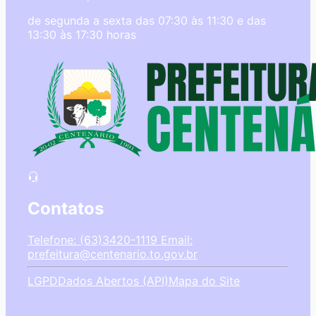
de segunda a sexta das 07:30 às 11:30 e das
13:30 às 17:30 horas
Contatos
Telefone: (63)3420-1119
Email:
prefeitura@centenario.to.gov.br
LGPD
Dados Abertos (API)
Mapa do Site