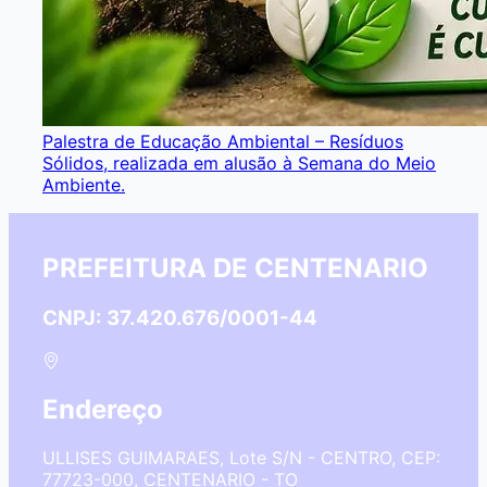
Palestra de Educação Ambiental – Resíduos
Sólidos, realizada em alusão à Semana do Meio
Ambiente.
PREFEITURA DE CENTENARIO
CNPJ: 37.420.676/0001-44
Endereço
ULLISES GUIMARAES, Lote S/N - CENTRO, CEP:
77723-000, CENTENARIO - TO