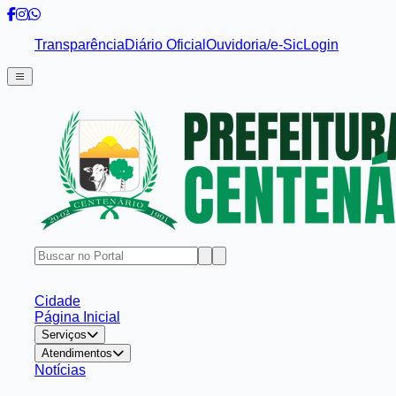
Transparência
Diário Oficial
Ouvidoria/e-Sic
Login
Cidade
Página Inicial
Serviços
Atendimentos
Notícias