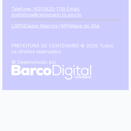
Telefone: (63)3420-1119
Email:
prefeitura@centenario.to.gov.br
LGPD
Dados Abertos (API)
Mapa do Site
PREFEITURA DE CENTENARIO © 2026 Todos
os direitos reservados.
© Desenvolvido por