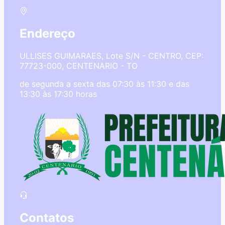
Endereço
ULLISES GUIMARAES, Lote S/N - CENTRO, CEP:
77723-000, CENTENARIO - TO
de segunda a sexta das 07:30 às 11:30 e das
13:30 às 17:30 horas
Contatos