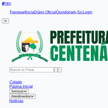
Transparência
Diário Oficial
Ouvidoria/e-Sic
Login
Cidade
Página Inicial
Serviços
Atendimentos
Notícias