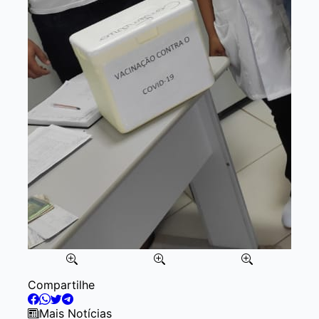
Item
Compartilhe
2
of
Mais Notícias