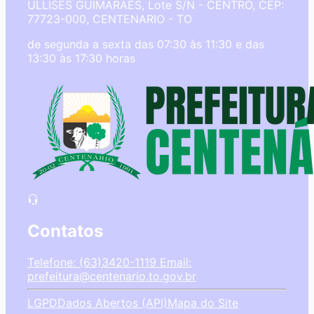
ULLISES GUIMARAES, Lote S/N - CENTRO, CEP:
77723-000, CENTENARIO - TO
de segunda a sexta das 07:30 às 11:30 e das
13:30 às 17:30 horas
Contatos
Telefone: (63)3420-1119
Email:
prefeitura@centenario.to.gov.br
LGPD
Dados Abertos (API)
Mapa do Site