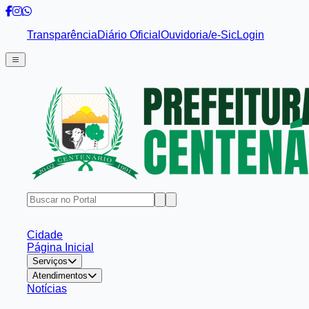
Transparência
Diário Oficial
Ouvidoria/e-Sic
Login
Cidade
Página Inicial
Serviços
Atendimentos
Notícias