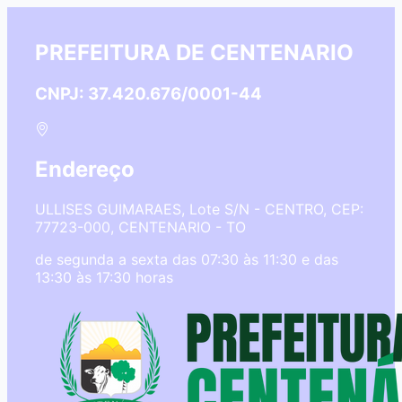
PREFEITURA DE CENTENARIO
CNPJ: 37.420.676/0001-44
Endereço
ULLISES GUIMARAES, Lote S/N - CENTRO, CEP:
77723-000, CENTENARIO - TO
de segunda a sexta das 07:30 às 11:30 e das
13:30 às 17:30 horas