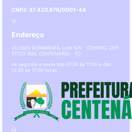
CNPJ: 37.420.676/0001-44
Endereço
ULLISES GUIMARAES, Lote S/N - CENTRO, CEP:
77723-000, CENTENARIO - TO
de segunda a sexta das 07:30 às 11:30 e das
13:30 às 17:30 horas