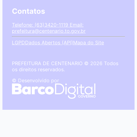
Contatos
Telefone: (63)3420-1119
Email:
prefeitura@centenario.to.gov.br
LGPD
Dados Abertos (API)
Mapa do Site
PREFEITURA DE CENTENARIO © 2026 Todos
os direitos reservados.
© Desenvolvido por