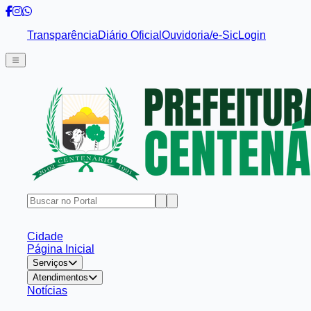
Transparência
Diário Oficial
Ouvidoria/e-Sic
Login
Cidade
Página Inicial
Serviços
Atendimentos
Notícias