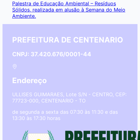
Palestra de Educação Ambiental – Resíduos
Sólidos, realizada em alusão à Semana do Meio
Ambiente.
PREFEITURA DE CENTENARIO
CNPJ: 37.420.676/0001-44
Endereço
ULLISES GUIMARAES, Lote S/N - CENTRO, CEP:
77723-000, CENTENARIO - TO
de segunda a sexta das 07:30 às 11:30 e das
13:30 às 17:30 horas