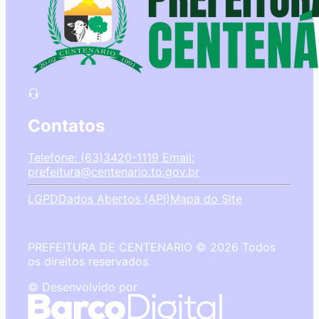
Contatos
Telefone: (63)3420-1119
Email:
prefeitura@centenario.to.gov.br
LGPD
Dados Abertos (API)
Mapa do Site
PREFEITURA DE CENTENARIO © 2026 Todos
os direitos reservados.
© Desenvolvido por