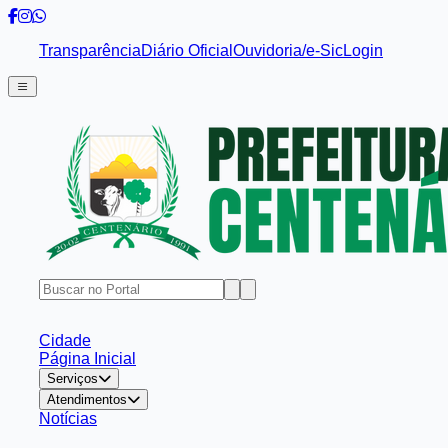
Transparência
Diário Oficial
Ouvidoria/e-Sic
Login
Cidade
Página Inicial
Serviços
Atendimentos
Notícias