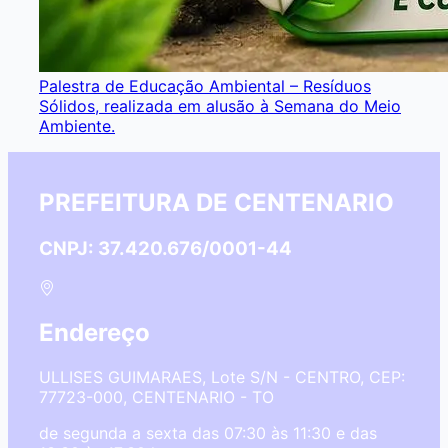
Palestra de Educação Ambiental – Resíduos
Sólidos, realizada em alusão à Semana do Meio
Ambiente.
PREFEITURA DE CENTENARIO
CNPJ: 37.420.676/0001-44
Endereço
ULLISES GUIMARAES, Lote S/N - CENTRO, CEP:
77723-000, CENTENARIO - TO
de segunda a sexta das 07:30 às 11:30 e das