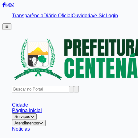
Transparência
Diário Oficial
Ouvidoria/e-Sic
Login
Cidade
Página Inicial
Serviços
Atendimentos
Notícias