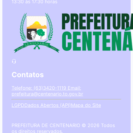
13:30 às 17:30 horas
Contatos
Telefone: (63)3420-1119
Email:
prefeitura@centenario.to.gov.br
LGPD
Dados Abertos (API)
Mapa do Site
PREFEITURA DE CENTENARIO © 2026 Todos
os direitos reservados.