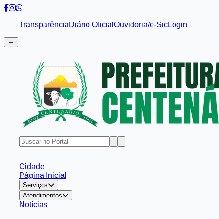
Transparência
Diário Oficial
Ouvidoria/e-Sic
Login
Cidade
Página Inicial
Serviços
Atendimentos
Notícias