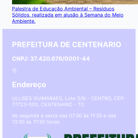
Palestra de Educação Ambiental – Resíduos
Sólidos, realizada em alusão à Semana do Meio
Ambiente.
PREFEITURA DE CENTENARIO
CNPJ: 37.420.676/0001-44
Endereço
ULLISES GUIMARAES, Lote S/N - CENTRO, CEP:
77723-000, CENTENARIO - TO
de segunda a sexta das 07:30 às 11:30 e das
13:30 às 17:30 horas