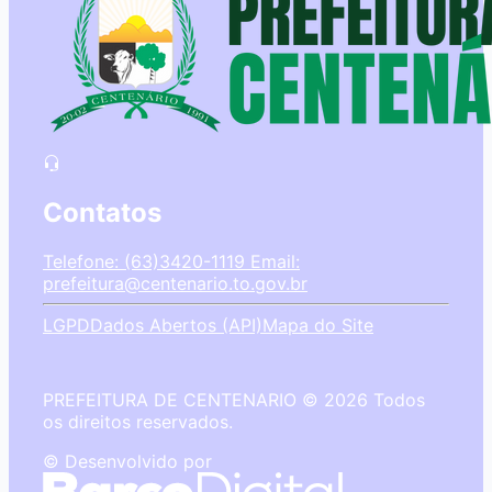
Contatos
Telefone: (63)3420-1119
Email:
prefeitura@centenario.to.gov.br
LGPD
Dados Abertos (API)
Mapa do Site
PREFEITURA DE CENTENARIO © 2026 Todos
os direitos reservados.
© Desenvolvido por