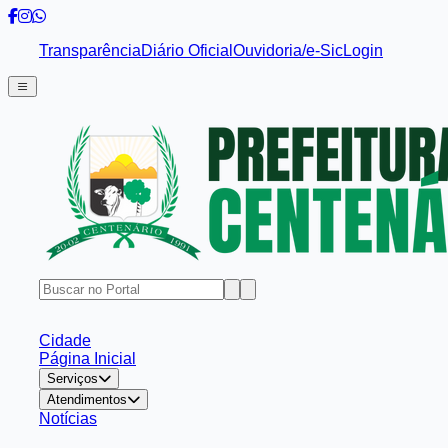
Transparência
Diário Oficial
Ouvidoria/e-Sic
Login
Cidade
Página Inicial
Serviços
Atendimentos
Notícias