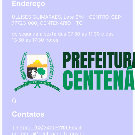
Endereço
ULLISES GUIMARAES, Lote S/N - CENTRO, CEP:
77723-000, CENTENARIO - TO
de segunda a sexta das 07:30 às 11:30 e das
13:30 às 17:30 horas
Contatos
Telefone: (63)3420-1119
Email:
prefeitura@centenario.to.gov.br