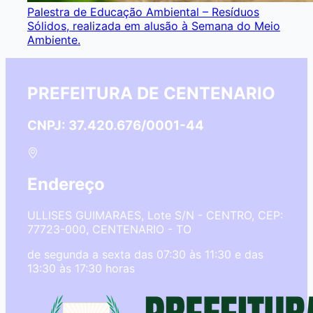
Palestra de Educação Ambiental – Resíduos
Sólidos, realizada em alusão à Semana do Meio
Ambiente.
PREFEITURA DE CENTENARIO
CNPJ: 37.420.676/0001-44
Endereço
ULLISES GUIMARAES, Lote S/N - CENTRO, CEP:
77723-000, CENTENARIO - TO
de segunda a sexta das 07:30 às 11:30 e das
13:30 às 17:30 horas