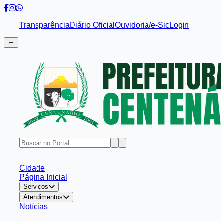
Transparência
Diário Oficial
Ouvidoria/e-Sic
Login
Cidade
Página Inicial
Serviços
Atendimentos
Notícias