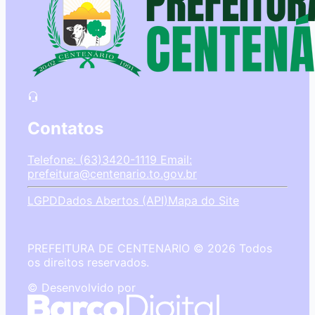
Contatos
Telefone: (63)3420-1119
Email:
prefeitura@centenario.to.gov.br
LGPD
Dados Abertos (API)
Mapa do Site
PREFEITURA DE CENTENARIO © 2026 Todos
os direitos reservados.
© Desenvolvido por