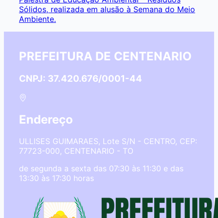
Sólidos, realizada em alusão à Semana do Meio
Ambiente.
PREFEITURA DE CENTENARIO
CNPJ: 37.420.676/0001-44
Endereço
ULLISES GUIMARAES, Lote S/N - CENTRO, CEP:
77723-000, CENTENARIO - TO
de segunda a sexta das 07:30 às 11:30 e das
13:30 às 17:30 horas