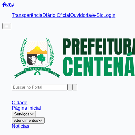
Transparência
Diário Oficial
Ouvidoria/e-Sic
Login
Cidade
Página Inicial
Serviços
Atendimentos
Notícias