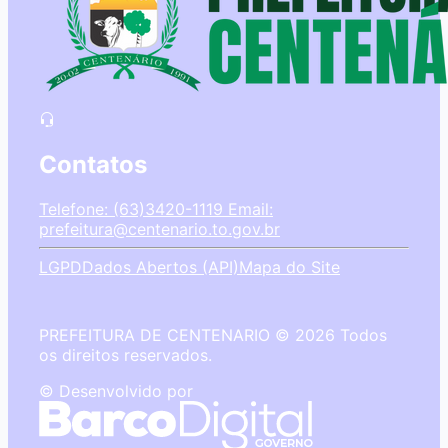
Contatos
Telefone: (63)3420-1119
Email:
prefeitura@centenario.to.gov.br
LGPD
Dados Abertos (API)
Mapa do Site
PREFEITURA DE CENTENARIO © 2026 Todos
os direitos reservados.
© Desenvolvido por