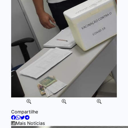
Item
Compartilhe
2
of
Mais Notícias