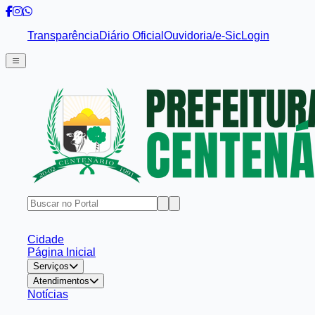
Transparência
Diário Oficial
Ouvidoria/e-Sic
Login
Cidade
Página Inicial
Serviços
Atendimentos
Notícias