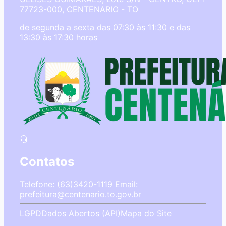
77723-000, CENTENARIO - TO
de segunda a sexta das 07:30 às 11:30 e das
13:30 às 17:30 horas
Contatos
Telefone: (63)3420-1119
Email:
prefeitura@centenario.to.gov.br
LGPD
Dados Abertos (API)
Mapa do Site