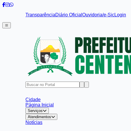
Transparência
Diário Oficial
Ouvidoria/e-Sic
Login
Cidade
Página Inicial
Serviços
Atendimentos
Notícias